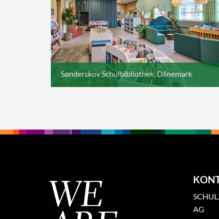
Sønderskov Schulbibliothek, Dänemark
KON
SCHULZ
AG