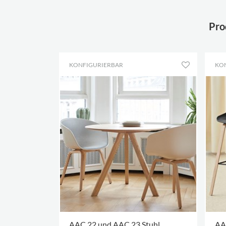
Pro
KONFIGURIERBAR
KO
AAC 22 und AAC 23 Stuhl
AA