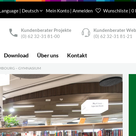
Language | Deutsch
Mein Konto | Anmelden
Wunschliste | 0
Kundenberater Projekte
Kundenberater We
(0) 62 32-31 81-00
(0) 62 32-31 81-21
Download
Über uns
Kontakt
EMBOURG – GYMNASIUM