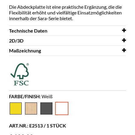
Die Abdeckplatte ist eine praktische Ergänzung, die die
Flexibilität erhöht und vielfältige Einsatzmöglichkeiten
innerhalb der Sara-Serie bietet.
Technische Daten
2D/3D
Breite
720 mm
Maßzeichnung
Tiefe
2D/3D
720 mm
Sara lid 3D.dwg
Höhe
Maßzeichnung
19 mm
Abdeckplatte für Sara
Farbe
Weiß
Material
Melaminbeschichtete Spanplatte
Spez. Farbe
Kronospan 6459 SM
FARBE/FINISH:
Weiß
ART.NR.: E2513 / 1 STÜCK