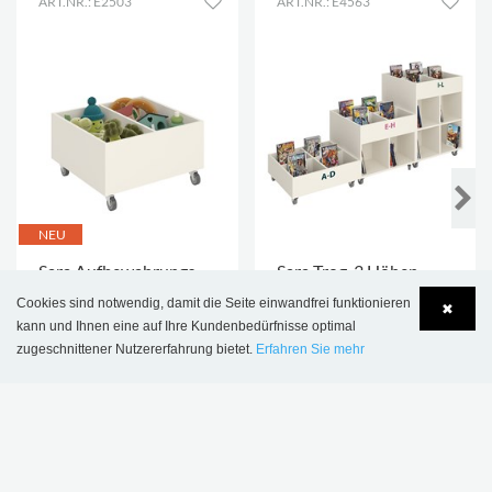
ART.NR.: E2503
ART.NR.: E4563
NEU
Sara Aufbewahrungs-
Sara Trog, 3 Höhen
und
lieferbar
Cookies sind notwendig, damit die Seite einwandfrei funktionieren
✖
€ 585,00
€ 553,00
Präsentationsmöbel
kann und Ihnen eine auf Ihre Kundenbedürfnisse optimal
zugeschnittener Nutzererfahrung bietet.
Erfahren Sie mehr
Language
Login