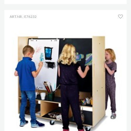
ART.NR.: E76232