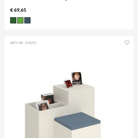
€ 69,65
ART.NR.: E4092