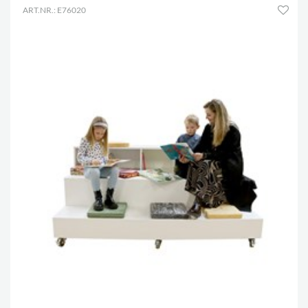
ART.NR.: E76020