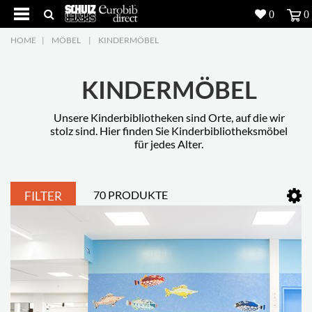
0
0
HOME
|
MÖBEL
|
KINDERMÖBEL
Produkte
5
Projekte
KINDERMÖBEL
Inspiration
Unsere Kinderbibliotheken sind Orte, auf die wir
stolz sind. Hier finden Sie Kinderbibliotheksmöbel
für jedes Alter.
Download
Über uns
7
70 PRODUKTE
FILTER
Kontakt
5