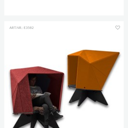
.
ART.NR.: E3582