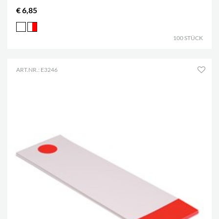
€ 6,85
100 STÜCK
ART.NR.: E3246