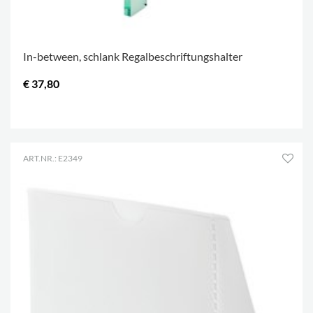
In-between, schlank Regalbeschriftungshalter
€ 37,80
.
ART.NR.: E2349