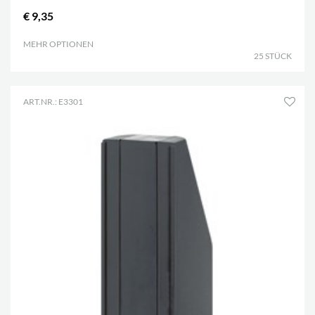
€ 9,35
MEHR OPTIONEN
.
25 STÜCK
ART.NR.: E3301