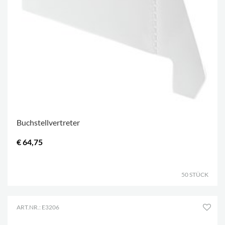
Buchstellvertreter
€ 64,75
.
50 STÜCK
ART.NR.: E3206