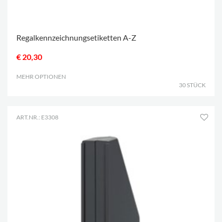
Regalkennzeichnungsetiketten A-Z
€ 20,30
MEHR OPTIONEN
.
30 STÜCK
ART.NR.: E3308