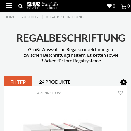
0
0
HOME
|
ZUBEHÖR
|
REGALBESCHRIFTUNG
Produkte
5
Projekte
REGALBESCHRIFTUNG
Inspiration
Große Auswahl an Regalkennzeichnungen,
zwischen Beschriftungshaltern, Etiketten sowie
Blöcken für Ihre Regalsysteme.
Download
Über uns
7
24 PRODUKTE
FILTER
Kontakt
5
ART.NR.: E3351