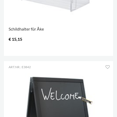
Schildhalter für Åke
€ 15,15
.
ART.NR.: E3842