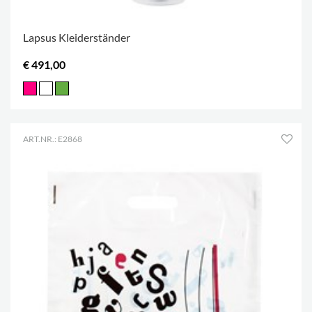
Lapsus Kleiderständer
€ 491,00
ART.NR.: E2868