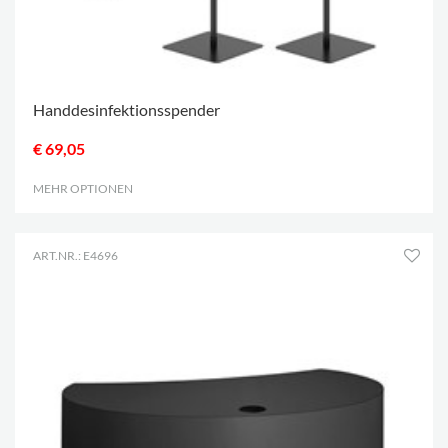
Handdesinfektionsspender
€ 69,05
MEHR OPTIONEN
.
ART.NR.: E4696