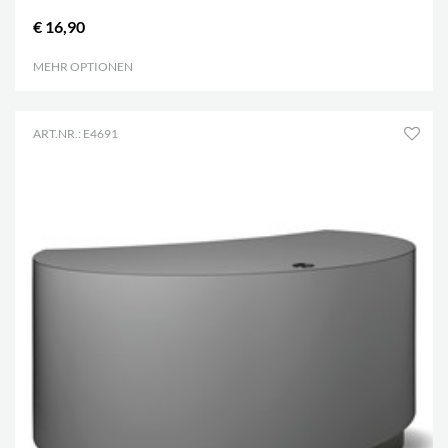
€ 16,90
MEHR OPTIONEN
.
ART.NR.: E4691