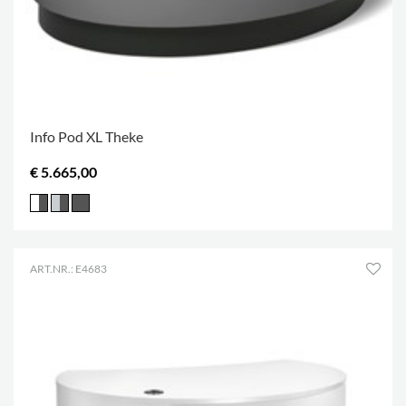
Info Pod XL Theke
€ 5.665,00
ART.NR.: E4683