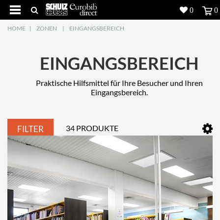
0
0
HOME
|
ZONEN
|
EINGANGSBEREICH
Produkte
5
Projekte
EINGANGSBEREICH
Inspiration
Praktische Hilfsmittel für Ihre Besucher und Ihren
Eingangsbereich.
Download
34 PRODUKTE
FILTER
Über uns
7
Kontakt
5