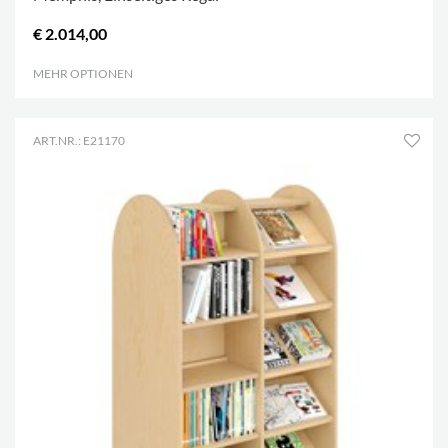
€ 2.014,00
MEHR OPTIONEN
.
ART.NR.: E21170