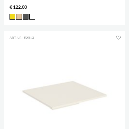
€ 122,00
ART.NR.: E2513