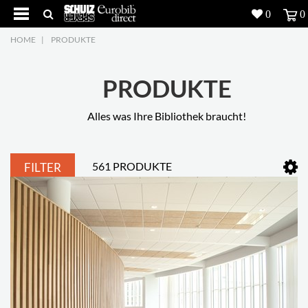
0
0
HOME
|
PRODUKTE
Produkte
5
Projekte
PRODUKTE
Inspiration
Alles was Ihre Bibliothek braucht!
Download
561 PRODUKTE
FILTER
Über uns
7
Kontakt
5