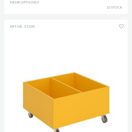
MEHR OPTIONEN
.
10 STÜCK
ART.NR.: E2500