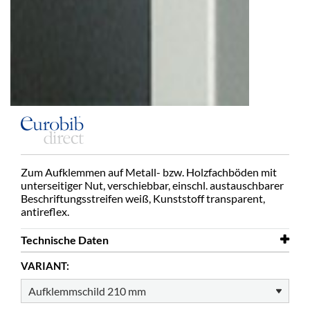
Zum Aufklemmen auf Metall- bzw. Holzfachböden mit
unterseitiger Nut, verschiebbar, einschl. austauschbarer
Beschriftungsstreifen weiß, Kunststoff transparent,
antireflex.
Technische Daten
VARIANT:
Länge
210 mm
Höhe
21 mm