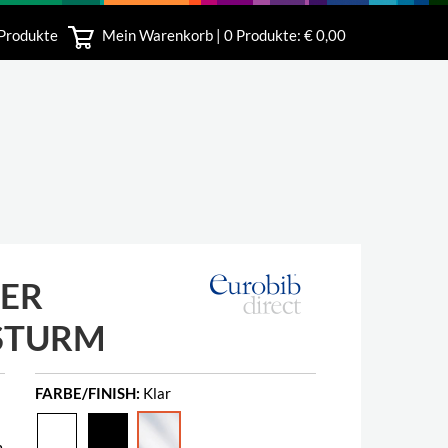
 Produkte
Mein Warenkorb |
0
Produkte: € 0,00
bshop
ER
STURM
FARBE/FINISH:
Klar
m