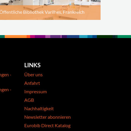
Öffentliche Bibliothek Varilhes, Frankreich
LINKS
ngen -
Über uns
Anfahrt
ngen -
Impressum
AGB
Nachhaltigkeit
Newsletter abonnieren
Eurobib Direct Katalog