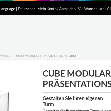
Download
Über uns
Kontakt
Language | Deutsch
Mein Konto | Anmelden
Wunschliste | 0
Kundenberater Projekte
Kundenberater We
(0) 62 32-31 81-00
(0) 62 32-31 81-21
SMÖBEL
|
CUBE MODULARER PRÄSENTATIONSTURM
CUBE MODULAR
PRÄSENTATION
Gestalten Sie Ihren eigenen
Turm
Gestalten Sie Ihren eigenen Turm, in de