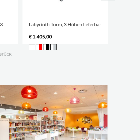
 3
Labyrinth Turm, 3 Höhen lieferbar
Emma Prä
€ 1.405,00
€ 1.020,0
 STÜCK