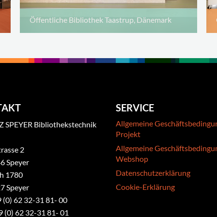
Öffentliche Bibliothek Taastrup, Dänemark
TAKT
SERVICE
Allgemeine Geschäftsbedingu
 SPEYER Bibliothekstechnik
Projekt
Allgemeine Geschäftsbedingu
rasse 2
Webshop
6 Speyer
Datenschutzerklärung
ch 1780
Cookie-Erklärung
7 Speyer
9 (0) 62 32-31 81- 00
9 (0) 62 32-31 81- 01