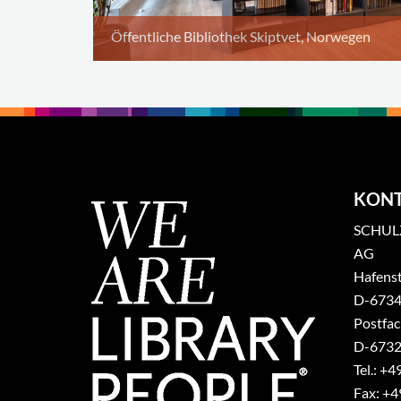
Öffentliche Bibliothek Skiptvet, Norwegen
KON
SCHULZ
AG
Hafenst
​D-6734
Postfa
D-6732
Tel.: +4
Fax: +4