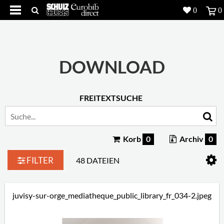
0
0
Produkte
5
Projekte
DOWNLOAD
Inspiration
FREITEXTSUCHE
Download
Über uns
7
Korb
0
Archiv
0
Kontakt
5
FILTER
48 DATEIEN
juvisy-sur-orge_mediatheque_public_library_fr_034-2.jpeg