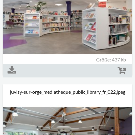
Größe: 437 kb
juvisy-sur-orge_mediatheque_public_library_fr_022.jpeg