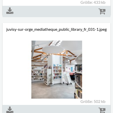
Größe: 433 kb
juvisy-sur-orge_mediatheque_public_library_fr_031-1.jpeg
Größe: 502 kb