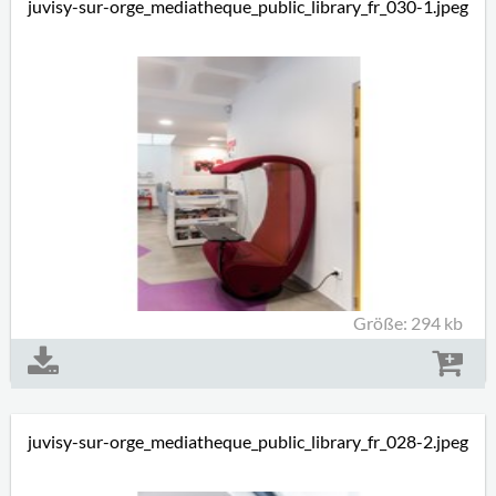
juvisy-sur-orge_mediatheque_public_library_fr_030-1.jpeg
Größe: 294 kb
juvisy-sur-orge_mediatheque_public_library_fr_028-2.jpeg