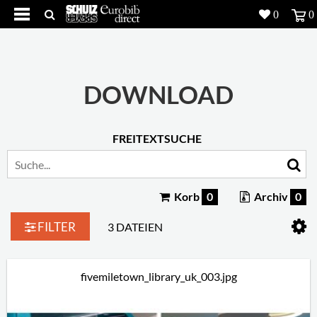
0
0
Produkte
5
Projekte
DOWNLOAD
Inspiration
FREITEXTSUCHE
Download
Über uns
7
Korb
0
Archiv
0
Kontakt
5
FILTER
3 DATEIEN
fivemiletown_library_uk_003.jpg