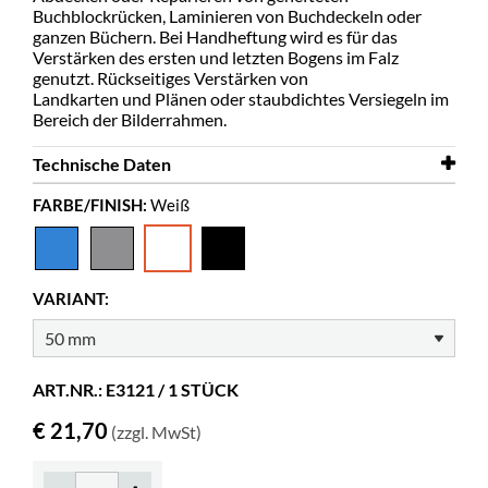
Buchblockrücken, Laminieren von Buchdeckeln oder
ganzen Büchern. Bei Handheftung wird es für das
Verstärken des ersten und letzten Bogens im Falz
genutzt. Rückseitiges Verstärken von
Landkarten und Plänen oder staubdichtes Versiegeln im
Bereich der Bilderrahmen.
Technische Daten
FARBE/FINISH:
Weiß
Länge
10 m
Breite
50 mm
Farbe
Weiß
VARIANT:
Material
Säurefreies Leinengewebe
Korrigierbar
nein
ART.NR.: E3121 / 1 STÜCK
Stärke
240 μm
€ 21,70
(zzgl. MwSt)