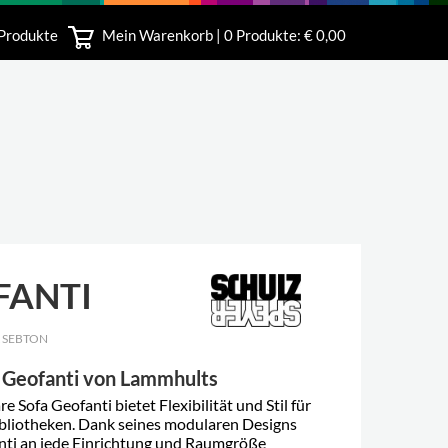
 Produkte
Mein Warenkorb |
0
Produkte: € 0,00
bshop
FANTI
 SEBTON
 Geofanti von Lammhults
 Sofa Geofanti bietet Flexibilität und Stil für
bliotheken. Dank seines modularen Designs
ti an jede Einrichtung und Raumgröße