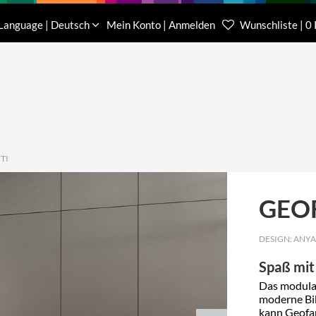
Download
Über uns
Kontakt
Language | Deutsch
Mein Konto | Anmelden
Wunschliste | 0
Kundenberater Projekte
Kundenberater We
(0) 62 32-31 81-00
(0) 62 32-31 81-21
TI
GEO
DESIGN: ANYA
Spaß mit
Das modulare
moderne Bi
kann Geofan