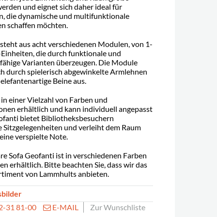
erden und eignet sich daher ideal für
n, die dynamische und multifunktionale
 schaffen möchten.
steht aus acht verschiedenen Modulen, von 1-
-Einheiten, die durch funktionale und
fähige Varianten überzeugen. Die Module
ch durch spielerisch abgewinkelte Armlehnen
 elefantenartige Beine aus.
 in einer Vielzahl von Farben und
onen erhältlich und kann individuell angepasst
fanti bietet Bibliotheksbesuchern
 Sitzgelegenheiten und verleiht dem Raum
 eine verspielte Note.
e Sofa Geofanti ist in verschiedenen Farben
n erhältlich. Bitte beachten Sie, dass wir das
rtiment von Lammhults anbieten.
sbilder
32-31 81-00
E-MAIL
Zur Wunschliste