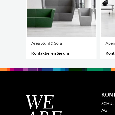
Area Stuhl & Sofa
Aperi
Kontaktieren Sie uns
Konta
MEHR OPTIONEN
.
MEHR
KON
SCHULZ
AG