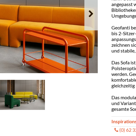
angepasst w
Bibliotheke
Umgebungen
Geofanti be
bis 2-Sitzer
anpassungs
zeichnen si
und stabile,
Das Sofa ist
Polsteropti
werden. Geo
komfortable
gleichzeitig
Das modular
und Variante
gesamte So
Inspiration
(0) 62 