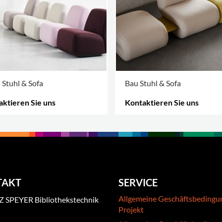
 Stuhl & Sofa
Bau Stuhl & Sofa
ktieren Sie uns
Kontaktieren Sie uns
 OPTIONEN
.
MEHR OPTIONEN
.
TAKT
SERVICE
Allgemeine Geschäftsbedingu
 SPEYER Bibliothekstechnik
Projekt