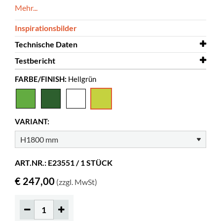
Mehr...
Inspirationsbilder
Technische Daten
Testbericht
Breite
360 mm
FARBE/FINISH:
Hellgrün
Tiefe
Testbericht
400 mm
Gradient
Höhe
1800 mm
Farbe
Hellgrün
VARIANT:
Material
Rotationsverfahren gegossener Kunststoff,
PE
ART.NR.: E23551 / 1 STÜCK
€ 247,00
(zzgl. MwSt)