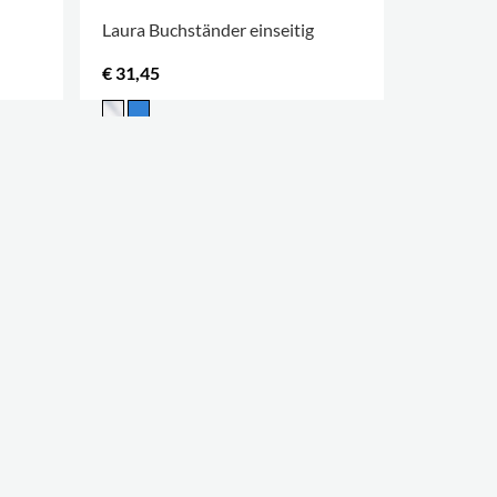
Laura Buchständer einseitig
Owl Präse
Höhen lie
€ 31,45
€ 41,70