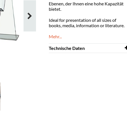
Ebenen, der Ihnen eine hohe Kapazität
bietet.
Ideal for presentation of all sizes of
books, media, information or literature.
Mehr...
Technische Daten
Breite
320 mm
Tiefe
350 mm
Höhe
290 mm
Farbe
Klar
Material
transparentes Acryl,
PMMA
Ausstellungstiefe
40 mm