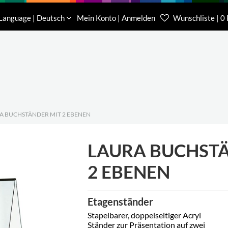
Download
Über uns
Kontakt
Language | Deutsch
Mein Konto | Anmelden
Wunschliste | 0
Kundenberater Projekte
Kundenberater We
(0) 62 32-31 81-00
(0) 62 32-31 81-21
A BUCHSTÄNDER MIT 2 EBENEN
LAURA BUCHST
2 EBENEN
Etagenständer
Stapelbarer, doppelseitiger Acryl
Ständer zur Präsentation auf zwei