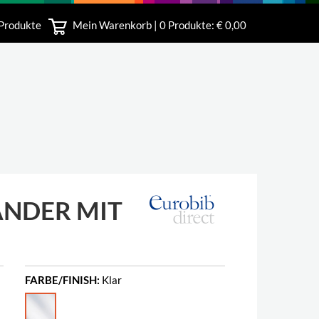
 Produkte
Mein Warenkorb |
0
Produkte: € 0,00
bshop
ÄNDER MIT
FARBE/FINISH:
Klar