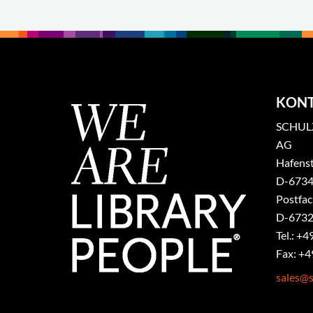
KON
SCHULZ
AG
Hafenst
​D-6734
Postfa
D-6732
Tel.: +4
Fax: +4
sales@s