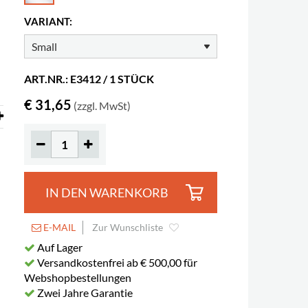
VARIANT:
ART.NR.: E3412 / 1 STÜCK
€ 31,65
(zzgl. MwSt)
Öffentliche Bibliothek Vendin-le-Vieil, 
IN DEN WARENKORB
E-MAIL
Zur Wunschliste
Auf Lager
Versandkostenfrei ab € 500,00 für
Webshopbestellungen
Zwei Jahre Garantie