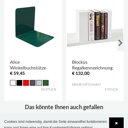
Alice
Blockus
Winkelbuchstütze
Regalkennzeichnung
€ 59,45
€ 132,00
MEHR OPTIONEN
.
10 STÜCK
5 STÜCK
Das könnte Ihnen auch gefallen
Cookies sind notwendig, damit die Seite einwandfrei funktionieren
✖
kann und Ihnen eine auf Ihre Kundenbedürfnisse optimal