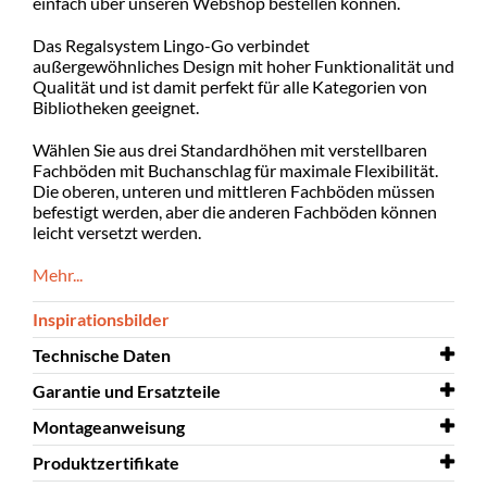
einfach über unseren Webshop bestellen können.
Das Regalsystem Lingo-Go verbindet
außergewöhnliches Design mit hoher Funktionalität und
Qualität und ist damit perfekt für alle Kategorien von
Bibliotheken geeignet.
Wählen Sie aus drei Standardhöhen mit verstellbaren
Fachböden mit Buchanschlag für maximale Flexibilität.
Die oberen, unteren und mittleren Fachböden müssen
befestigt werden, aber die anderen Fachböden können
leicht versetzt werden.
Mehr...
Inspirationsbilder
Technische Daten
Garantie und Ersatzteile
Breite
926 mm
Montageanweisung
Tiefe
Garantie und Ersatzteile
339 mm
Regalsystem Lingo
Produktzertifikate
Höhe
Montageanweisung
1820 mm
Lingo-Go