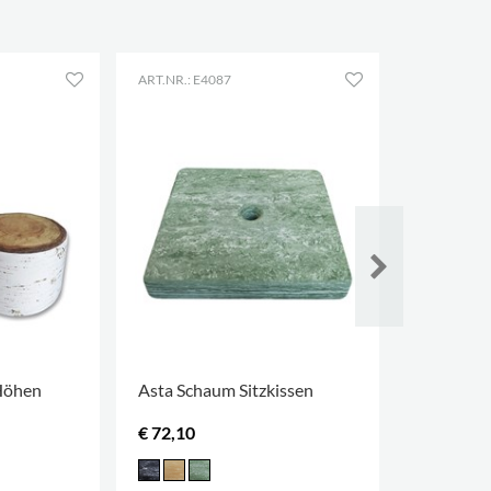
ART.NR.: E4087
ART.NR.: E
 Höhen
Asta Schaum Sitzkissen
Kissenwa
€ 72,10
€ 363,00
MEHR OPT