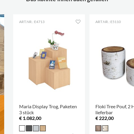
Sonstiges
Martindale 100000
Spez.
Gabriel Step Melange
Farbe
64013
ART.NR.: E4713
ART.NR.: E5110
Maria Display Trog, Paketen
Floki Tree Pouf, 2
3 stück
lieferbar
€ 1.082,00
€ 222,00