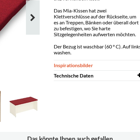
Das Mia-Kissen hat zwei
Klettverschlüsse auf der Rückseite, um
es an Treppen, Bänken oder überall dort
zu befestigen, wo Sie harte
Sitzgelegenheiten aufwerten möchten.
Der Bezug ist waschbar (60 ° C). Auf link
washen.
Inspirationsbilder
Technische Daten
Länge
500 mm
Breite
500 mm
Höhe
40 mm
Farbe
rotes Textil
Material
Textilgewebe
Das könnte Ihnen auch gefallen