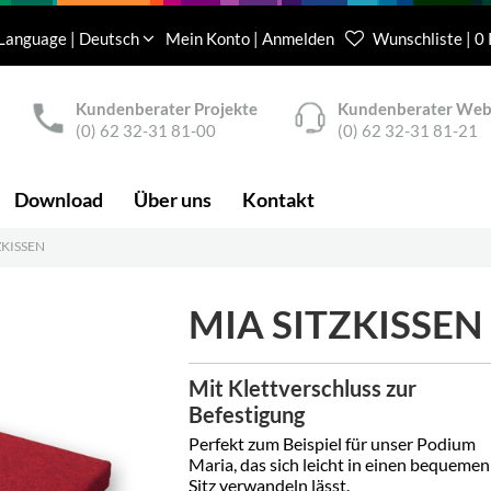
Language | Deutsch
Mein Konto | Anmelden
Wunschliste | 0
Kundenberater Projekte
Kundenberater We
(0) 62 32-31 81-00
(0) 62 32-31 81-21
Download
Über uns
Kontakt
ZKISSEN
MIA SITZKISSEN
Mit Klettverschluss zur
Befestigung
Perfekt zum Beispiel für unser Podium
Maria, das sich leicht in einen bequemen
Sitz verwandeln lässt.