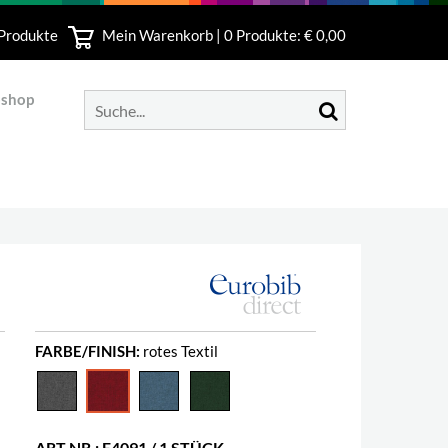
 Produkte
Mein Warenkorb |
0
Produkte: € 0,00
bshop
FARBE/FINISH:
rotes Textil
ART.NR.: E4091 / 1 STÜCK