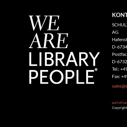
KON
SCHULZ
AG
Hafenst
​D-6734
Postfa
D-6732
Tel.: +4
Fax: +4
sales@s
part of L
Copyright