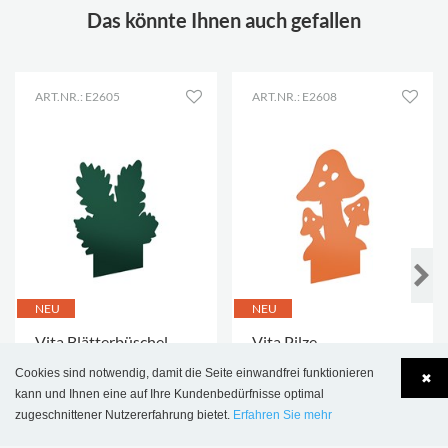
Das könnte Ihnen auch gefallen
ART.NR.: E2605
ART.NR.: E2608
NEU
NEU
Vita Blätterbüschel
Vita Pilze
Präsentationsständer
Präsentationsständer
Cookies sind notwendig, damit die Seite einwandfrei funktionieren
✖
€ 15,45
€ 17,55
kann und Ihnen eine auf Ihre Kundenbedürfnisse optimal
zugeschnittener Nutzererfahrung bietet.
Erfahren Sie mehr
MEHR OPTIONEN
.
MEHR OPTIONEN
.
Language
Login