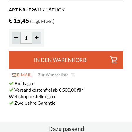
Material
lackiertes Metall
ART.NR.: E2611 / 1 STÜCK
Spez. Farbe
RAL 5011 (12)
€ 15,45
(zzgl. MwSt)
IN DEN WARENKORB
E-MAIL
Zur Wunschliste
Auf Lager
Versandkostenfrei ab € 500,00 für
Webshopbestellungen
Zwei Jahre Garantie
Dazu passend