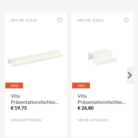
ART.NR.: E2630
ART.NR.: E2631
NEU
NEU
Vita
Vita
Präsentationsfachboden
Präsentationsfachboden
€ 59,75
€ 26,80
L700 mm, weiß
L150 mm, weiß
MEHR OPTIONEN
.
MEHR OPTIONEN
.