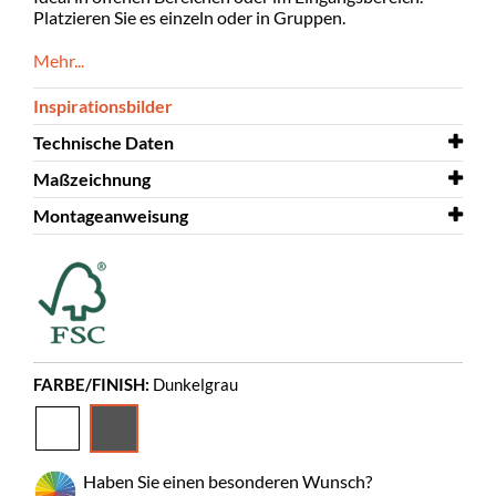
Platzieren Sie es einzeln oder in Gruppen.
Mehr...
Inspirationsbilder
Technische Daten
Maßzeichnung
Breite
920 mm
Montageanweisung
Tiefe
Maßzeichnung
935 mm
Say "A"
Höhe
Montageanweisung
1509 mm
Say "A"
Farbe
Dunkelgrau
Material
Melaminbeschichtete MDF
Unmontiert
ja
FARBE/FINISH:
Dunkelgrau
Bilderbücher
125-285
Normalbände
120-180
Rollen
Haben Sie einen besonderen Wunsch?
ja