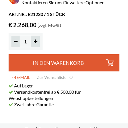
Kontaktieren Sie uns für weitere Optionen.
Durchmesser
75 mm
ART.NR.: E21230 / 1 STÜCK
Feststellbar
2
€ 2.268,00
Gummimatte
gehört zum Lieferumfang
(zzgl. MwSt)
Fachtiefe
91 mm
Länge des Fachbodens
882 mm
IN DEN WARENKORB
E-MAIL
Zur Wunschliste
Auf Lager
Versandkostenfrei ab € 500,00 für
Webshopbestellungen
Zwei Jahre Garantie