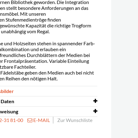
rnen Bibliothek geworden. Die Integration
en stellt besondere Anforderungen an das
onsmöbel. Mit unseren
en Stufenmedientröge finden
e gewünschte Kapazität die richtige Trogform
 unabhängig vom Regal.
 und Holzseiten stehen in spannender Farb-
lkombination und erlauben ein
reundliches Durchblättern der Medien bei
er Frontalpräsentation. Variable Einteilung
tzbare Fachteiler.
 Fädelstäbe geben den Medien auch bei nicht
ten Reihen den nötigen Halt.
sbilder
 Daten
weisung
t
ja
32-31 81-00
E-MAIL
Zur Wunschliste
nweisung
Melaminbeschichtete Spanplatte,
Doppelseitiger Medientrog
lackiertes Metall
Sinus