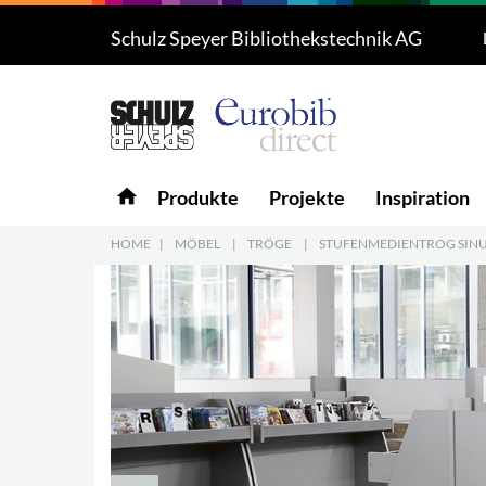
Schulz Speyer Bibliothekstechnik AG
Produkte
5
Projekte
Inspiration
home
Produkte
Projekte
Inspiration
Download
HOME
|
MÖBEL
|
TRÖGE
|
STUFENMEDIENTROG SIN
Über uns
7
Kontakt
5