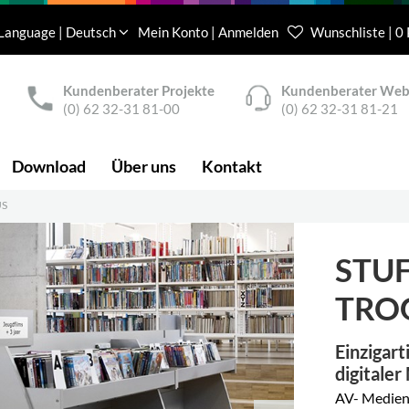
Language | Deutsch
Mein Konto | Anmelden
Wunschliste | 0
Kundenberater Projekte
Kundenberater We
(0) 62 32-31 81-00
(0) 62 32-31 81-21
Download
Über uns
Kontakt
US
STU
TROG
Einzigart
digitale
AV- Medien