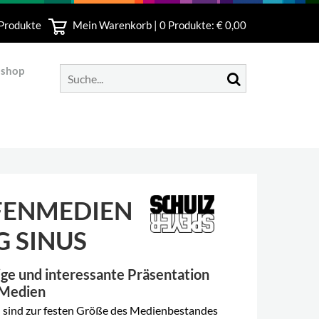
 Produkte
Mein Warenkorb |
0
Produkte: € 0,00
bshop
FENMEDIEN
 SINUS
ige und interessante Präsentation
r Medien
 sind zur festen Größe des Medienbestandes