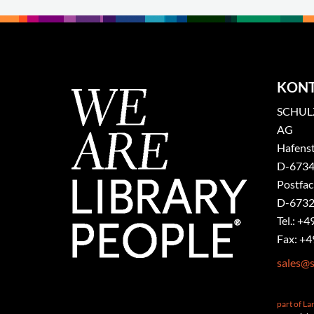
KON
SCHULZ
AG
Hafenst
​D-6734
Postfa
D-6732
Tel.: +4
Fax: +4
sales@s
part of L