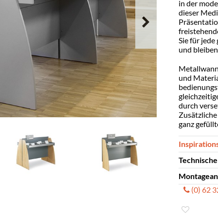
in der mode
dieser Medi
Präsentati
freistehend
Sie für jed
und bleiben
Metallwanne
und Materia
bedienungsf
gleichzeitig
durch verse
Zusätzliche
ganz gefüll
Inspiration
Technische
Montagean
Unmontier
(0) 62 
Material
Montagea