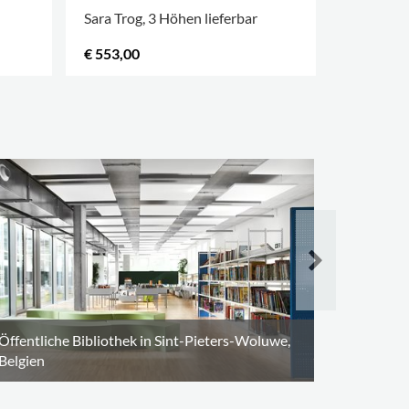
Sara Trog, 3 Höhen lieferbar
Sara Trog
€ 553,00
€ 689,00
Öffentlic
Öffentliche Bibliothek in Sint-Pieters-Woluwe,
Belgien