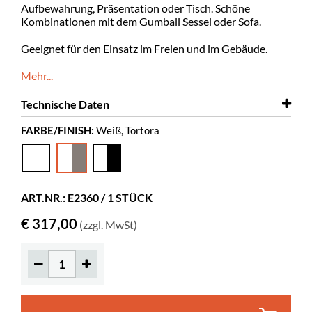
Aufbewahrung, Präsentation oder Tisch. Schöne
Kombinationen mit dem Gumball Sessel oder Sofa.
Geeignet für den Einsatz im Freien und im Gebäude.
Mehr...
Technische Daten
FARBE/FINISH:
Weiß, Tortora
Höhe
330 mm
Diameter
770 mm
Farbe
Weiß, Tortora
ART.NR.: E2360 / 1 STÜCK
Material
Rotationsverfahren gegossener Kunststoff,
PE
€ 317,00
(zzgl. MwSt)