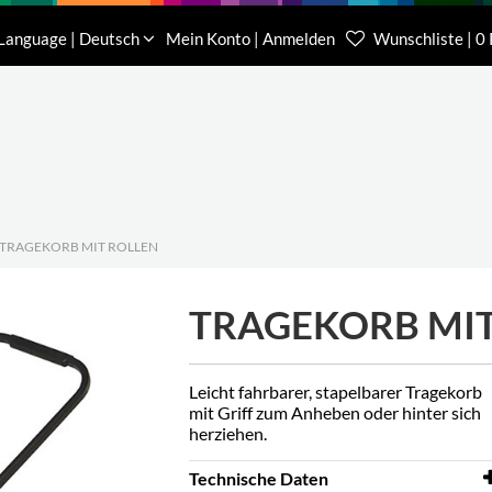
Download
Über uns
Kontakt
Language | Deutsch
Mein Konto | Anmelden
Wunschliste | 0
Kundenberater Projekte
Kundenberater We
(0) 62 32-31 81-00
(0) 62 32-31 81-21
TRAGEKORB MIT ROLLEN
TRAGEKORB MIT
Leicht fahrbarer, stapelbarer Tragekorb
mit Griff zum Anheben oder hinter sich
herziehen.
Technische Daten