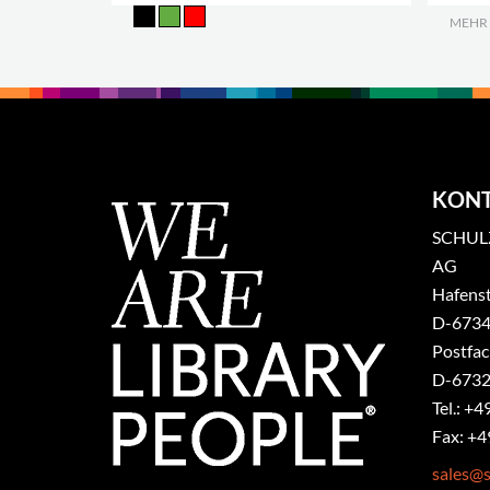
MEHR
KON
SCHULZ
AG
Hafenst
​D-6734
Postfa
D-6732
Tel.: +4
Fax: +4
sales@s