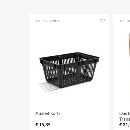
ART.NR.: E2815
ART.NR
Ausleihkorb
Das 
Tran
€ 15,35
€ 31,