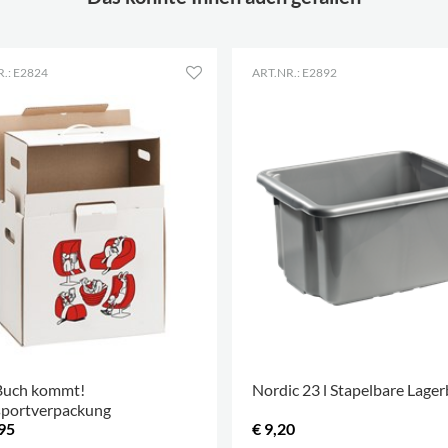
.: E2824
ART.NR.: E2892
Buch kommt!
Nordic 23 l Stapelbare Lage
sportverpackung
95
€ 9,20