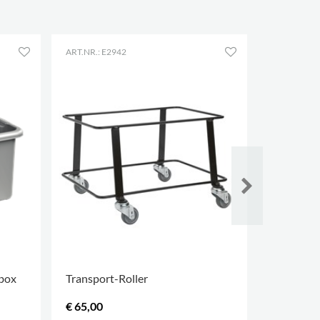
ART.NR.: E2942
ART.NR.: E2
rbox
Transport-Roller
Das Buch
Transpor
€ 65,00
€ 33,45