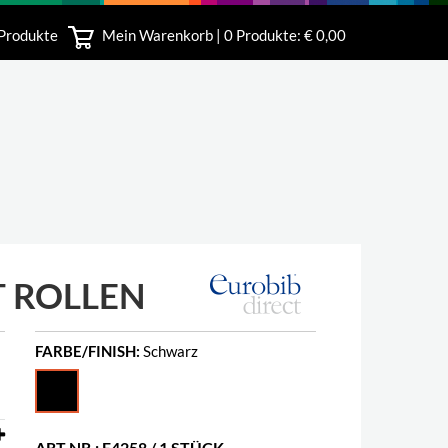
 Produkte
Mein Warenkorb |
0
Produkte: € 0,00
bshop
 ROLLEN
FARBE/FINISH:
Schwarz
ART.NR.: E4258 / 1 STÜCK