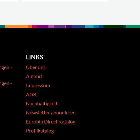
.
MEHR OPT
LINKS
ngen -
Über uns
Anfahrt
ngen -
Impressum
AGB
Nachhaltigkeit
Newsletter abonnieren
Eurobib Direct Katalog
Profilkatalog