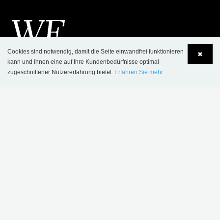
Cookies sind notwendig, damit die Seite einwandfrei funktionieren
✖
kann und Ihnen eine auf Ihre Kundenbedürfnisse optimal
zugeschnittener Nutzererfahrung bietet.
Erfahren Sie mehr
Language
Login
KONTAKT
SCHULZ SPEYER Bibliothekstechnik AG
Hafenstrasse 2
​D-67346 Speyer
Postfach 1780