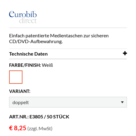
Einfach patentierte Medientaschen zur sicheren
CD/DVD-Aufbewahrung.
Technische Daten
FARBE/FINISH:
Weiß
Breite
142 mm
Höhe
127 mm
Farbe
Weiß
VARIANT:
Material
Vlies-PP
ART.NR.: E3805 / 50 STÜCK
€ 8,25
(zzgl. MwSt)