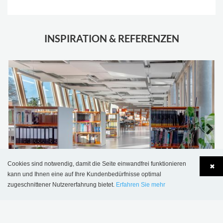
.
INSPIRATION & REFERENZEN
Cookies sind notwendig, damit die Seite einwandfrei funktionieren
✖
kann und Ihnen eine auf Ihre Kundenbedürfnisse optimal
Dour Bibliothek, Belgien
zugeschnittener Nutzererfahrung bietet.
Erfahren Sie mehr
Language
Login