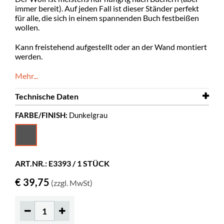
immer bereit). Auf jeden Fall ist dieser Ständer perfekt
für alle, die sich in einem spannenden Buch festbeißen
wollen.
Kann freistehend aufgestellt oder an der Wand montiert
werden.
Mehr...
Technische Daten
FARBE/FINISH:
Dunkelgrau
Breite
192 mm
Tiefe
127 mm
Höhe
311 mm
ART.NR.: E3393 / 1 STÜCK
Farbe
Dunkelgrau
€ 39,75
(zzgl. MwSt)
Material
lackiertes Metall
Ausstellungstiefe
56 mm
Sonstiges
Schlüssellochhalterung