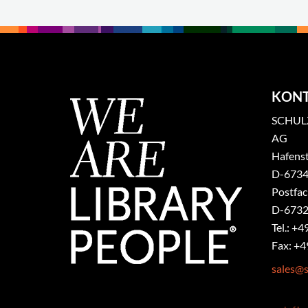
KON
SCHULZ
AG
Hafenst
​D-6734
Postfa
D-6732
Tel.: +4
Fax: +4
sales@s