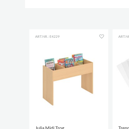
ART.NR.: E4229
ART.NR
Julia Midi Trog
Tren