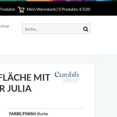
 Produkte
Mein Warenkorb |
0
Produkte: € 0,00
bshop
FLÄCHE MIT
R JULIA
FARBE/FINISH:
Buche