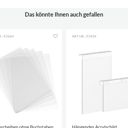
Das könnte Ihnen auch gefallen
.: E2664
ART.NR.: E3456
nscheiben ohne Buchstaben
Hängendes Acrylschild,