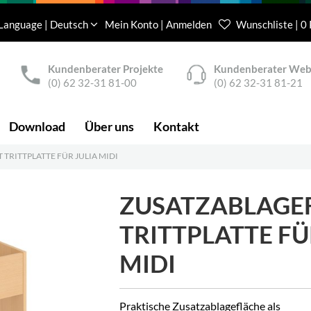
Language | Deutsch
Mein Konto | Anmelden
Wunschliste | 0
Kundenberater Projekte
Kundenberater We
(0) 62 32-31 81-00
(0) 62 32-31 81-21
Download
Über uns
Kontakt
TRITTPLATTE FÜR JULIA MIDI
ZUSATZABLAGE
TRITTPLATTE FÜ
MIDI
Praktische Zusatzablagefläche als