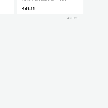
€ 69,55
€ 346,00
.
4 STÜCK