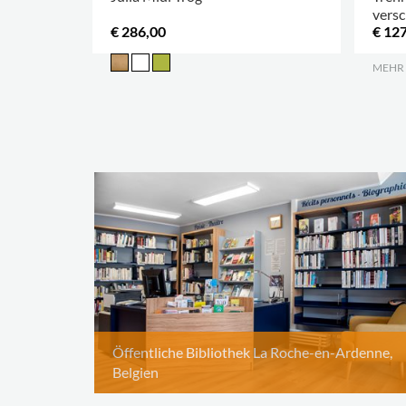
vers
€ 286,00
€ 12
MEHR
Öffentliche Bibliothek La Roche-en-Ardenne,
Belgien