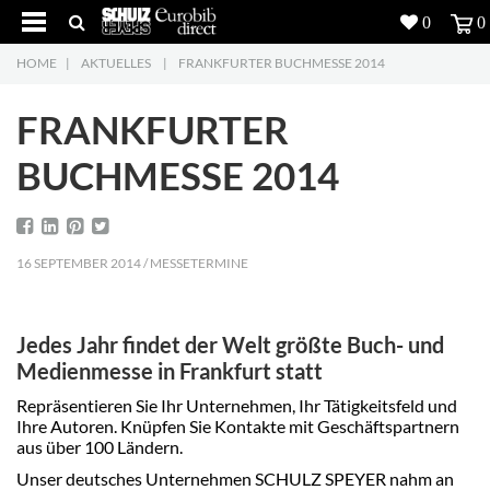
0
0
HOME
|
AKTUELLES
|
FRANKFURTER BUCHMESSE 2014
Produkte
5
FRANKFURTER
Projekte
BUCHMESSE 2014
Inspiration
Download
16 SEPTEMBER 2014 / MESSETERMINE
Über uns
7
Jedes Jahr findet der Welt größte Buch- und
Kontakt
5
Medienmesse in Frankfurt statt
Repräsentieren Sie Ihr Unternehmen, Ihr Tätigkeitsfeld und
Ihre Autoren. Knüpfen Sie Kontakte mit Geschäftspartnern
aus über 100 Ländern.
Unser deutsches Unternehmen SCHULZ SPEYER nahm an