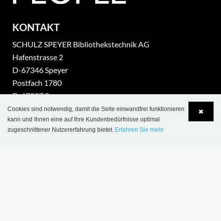
KONTAKT
SCHULZ SPEYER Bibliothekstechnik AG
Hafenstrasse 2
​D-67346 Speyer
Postfach 1780
D-67327 Speyer
Tel.: +49 (0) 62 32-31 81- 00
Cookies sind notwendig, damit die Seite einwandfrei funktionieren
✖
kann und Ihnen eine auf Ihre Kundenbedürfnisse optimal
Fax: +49 (0) 62 32-31 81- 01
zugeschnittener Nutzererfahrung bietet.
Erfahren Sie mehr
sales@schulzspeyer.de
Language
Login
part of Lammhults Design Group
Copyright © 2017 Lammhults Design Group AB
SERVICE
Allgemeine Geschäftsbedingungen - Projekt