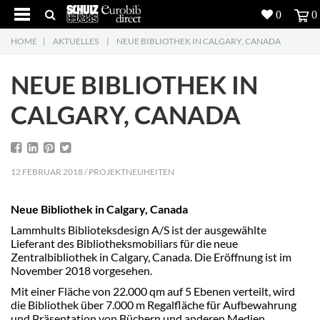
0
0
HOME
|
AKTUELLES
|
NEUE BIBLIOTHEK IN CALGARY, CANADA
Produkte
5
NEUE BIBLIOTHEK IN
Projekte
CALGARY, CANADA
Inspiration
Download
12 FEBRUAR 2018 / PROJEKTNEUHEITEN
Über uns
7
Neue Bibliothek in Calgary, Canada
Kontakt
5
Lammhults Biblioteksdesign A/S ist der ausgewählte
Lieferant des Bibliotheksmobiliars für die neue
Zentralbibliothek in Calgary, Canada. Die Eröffnung ist im
November 2018 vorgesehen.
Mit einer Fläche von 22.000 qm auf 5 Ebenen verteilt, wird
die Bibliothek über 7.000 m Regalfläche für Aufbewahrung
und Präsentation von Büchern und anderen Medien