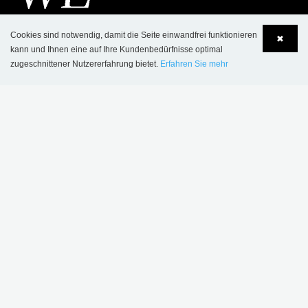
Cookies sind notwendig, damit die Seite einwandfrei funktionieren
✖
kann und Ihnen eine auf Ihre Kundenbedürfnisse optimal
zugeschnittener Nutzererfahrung bietet.
Erfahren Sie mehr
Language
Login
KONTAKT
SCHULZ SPEYER Bibliothekstechnik AG
Hafenstrasse 2
​D-67346 Speyer
Postfach 1780
D-67327 Speyer
Tel.: +49 (0) 62 32-31 81- 00
Fax: +49 (0) 62 32-31 81- 01