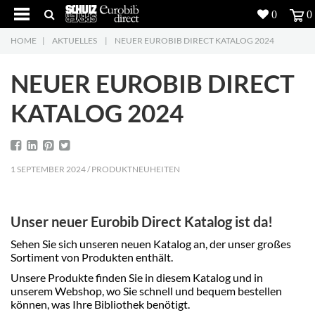
0
0
HOME
|
AKTUELLES
|
NEUER EUROBIB DIRECT KATALOG 2024
Produkte
5
NEUER EUROBIB DIRECT
Projekte
KATALOG 2024
Inspiration
Download
1 SEPTEMBER 2024 / PRODUKTNEUHEITEN
Über uns
7
Unser neuer Eurobib Direct Katalog ist da!
Kontakt
5
Sehen Sie sich unseren neuen Katalog an, der unser großes
Sortiment von Produkten enthält.
Unsere Produkte finden Sie in diesem Katalog und in
unserem Webshop, wo Sie schnell und bequem bestellen
können, was Ihre Bibliothek benötigt.