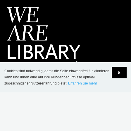
Cookies sind notwendig, damit die Seite einwandfrei funktionieren
✖
kann und Ihnen eine auf Ihre Kundenbedürfnisse optimal
zugeschnittener Nutzererfahrung bietet.
Erfahren Sie mehr
Language
Login
KONTAKT
SCHULZ SPEYER Bibliothekstechnik AG
Hafenstrasse 2
​D-67346 Speyer
Postfach 1780