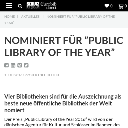
0
0
HOME
|
AKTUELLES
|
NOMINIERT FÜR ”PUBLIC LIBRARY OF THE
Produkte
5
YEAR”
Projekte
NOMINIERT FÜR ”PUBLIC
Inspiration
LIBRARY OF THE YEAR”
Download
1 JULI 2016 / PROJEKTNEUHEITEN
Über uns
7
Kontakt
5
Vier Bibliotheken sind für die Auszeichnung als
beste neue öffentliche Bibliothek der Welt
nomiert
Der Preis „Public Library of the Year 2016“ wird von der
dänischen Agentur für Kultur und Schlösser im Rahmen des