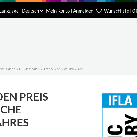
Download
Über uns
Kontakt
Language | Deutsch
Mein Konto | Anmelden
Wunschliste | 0
Kundenberater Projekte
Kundenberater We
(0) 62 32-31 81-00
(0) 62 32-31 81-21
IE "ÖFFENTLICHE BIBLIOTHEK DES JAHRES 2022"
EN PREIS
ICHE
AHRES