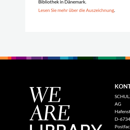
Bibliothek in Dänemark.
Lesen Sie mehr über die Auszeichnung
.
KON
SCHULZ
AG
Hafenst
​D-6734
Postfa