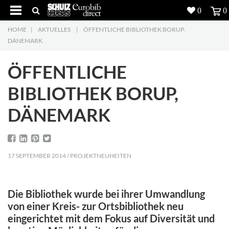
0
0
HOME
|
AKTUELLES
|
ÖFFENTLICHE BIBLIOTHEK BORUP,
Produkte
5
DÄNEMARK
Projekte
ÖFFENTLICHE
Inspiration
BIBLIOTHEK BORUP,
DÄNEMARK
Download
Über uns
7
17 SEPTEMBER 2014 / PROJEKTNEUHEITEN
Kontakt
5
Die Bibliothek wurde bei ihrer Umwandlung
von einer Kreis- zur Ortsbibliothek neu
eingerichtet mit dem Fokus auf Diversität und