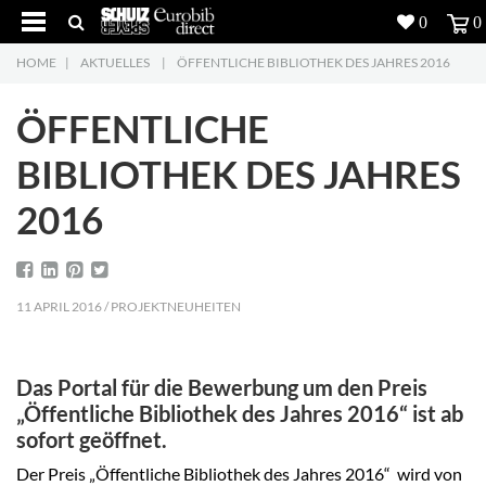
0
0
HOME
|
AKTUELLES
|
ÖFFENTLICHE BIBLIOTHEK DES JAHRES 2016
Produkte
5
ÖFFENTLICHE
Projekte
BIBLIOTHEK DES JAHRES
Inspiration
2016
Download
Über uns
7
11 APRIL 2016 / PROJEKTNEUHEITEN
Kontakt
5
Das Portal für die Bewerbung um den Preis
„Öffentliche Bibliothek des Jahres 2016“ ist ab
sofort geöffnet.
Der Preis „Öffentliche Bibliothek des Jahres 2016“ wird von