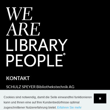
KONTAKT
SCHULZ SPEYER Bibliothekstechnik AG
Hafenstrasse 2
Cookies sind notwendig, damit die Seite einwandfrei funktionieren
✖
​D-67346 Speyer
kann und Ihnen eine auf Ihre Kundenbedürfnisse optimal
Postfach 1780
zugeschnittener Nutzererfahrung bietet.
Erfahren Sie mehr