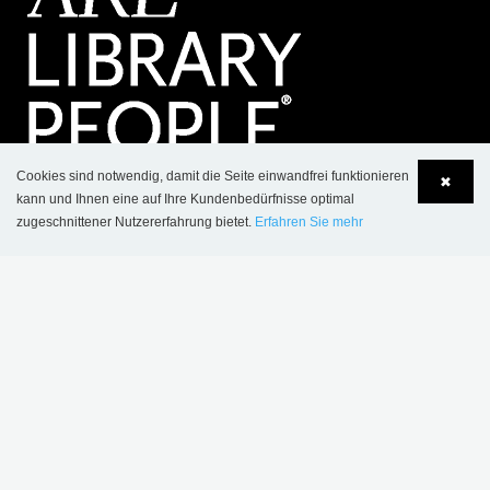
Cookies sind notwendig, damit die Seite einwandfrei funktionieren
✖
kann und Ihnen eine auf Ihre Kundenbedürfnisse optimal
KONTAKT
zugeschnittener Nutzererfahrung bietet.
Erfahren Sie mehr
Language
Login
SCHULZ SPEYER Bibliothekstechnik AG
Hafenstrasse 2
​D-67346 Speyer
Postfach 1780
D-67327 Speyer
Tel.: +49 (0) 62 32-31 81- 00
Fax: +49 (0) 62 32-31 81- 01
sales@schulzspeyer.de