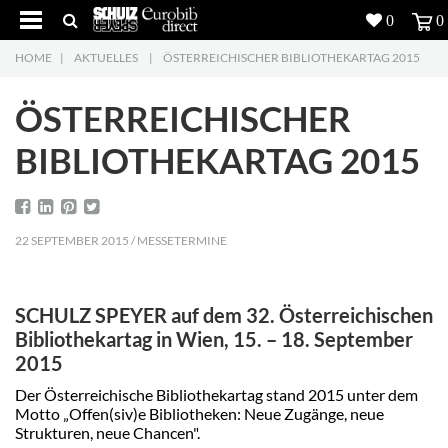
0
0
HOME
|
AKTUELLES
|
ÖSTERREICHISCHER BIBLIOTHEKARTAG 2015
Produkte
5
ÖSTERREICHISCHER
Projekte
BIBLIOTHEKARTAG 2015
Inspiration
Download
22 SEPTEMBER 2015 / MESSETERMINE
Über uns
7
SCHULZ SPEYER auf dem 32. Österreichischen
Kontakt
5
Bibliothekartag in Wien, 15. – 18. September
2015
Der Österreichische Bibliothekartag stand 2015 unter dem
Motto „Offen(siv)e Bibliotheken: Neue Zugänge, neue
Strukturen, neue Chancen".