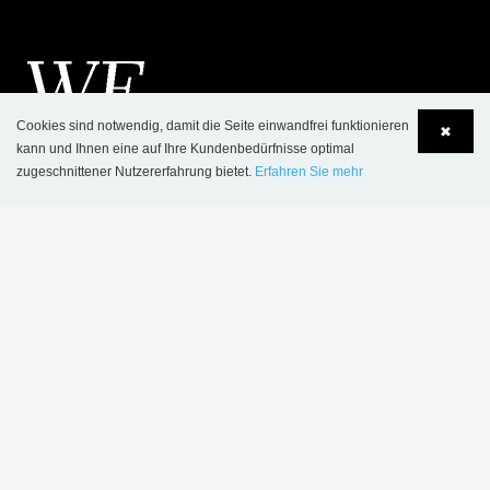
Cookies sind notwendig, damit die Seite einwandfrei funktionieren
✖
kann und Ihnen eine auf Ihre Kundenbedürfnisse optimal
zugeschnittener Nutzererfahrung bietet.
Erfahren Sie mehr
Language
Login
KONTAKT
SCHULZ SPEYER Bibliothekstechnik AG
Hafenstrasse 2
​D-67346 Speyer