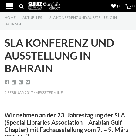
0
0
HOME
|
AKTUELLES
|
SLA KONFERENZ UND AUSSTELLUNG IN
Produkte
5
BAHRAIN
Projekte
SLA KONFERENZ UND
Inspiration
AUSSTELLUNG IN
BAHRAIN
Download
Über uns
7
2 FEBRUAR 2017 / MESSETERMINE
Kontakt
5
Wir nehmen an der 23. Jahrestagung der SLA
(Special Libraries Association – Arabian Gulf
Chapter) mit Fachausstellung vom 7. – 9. März