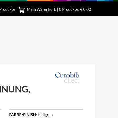
 Produkte
Mein Warenkorb |
0
Produkte: € 0,00
bshop
HNUNG,
FARBE/FINISH:
Hellgrau