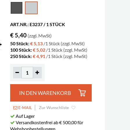
ART.NR.: E3237 / 1 STÜCK
€ 5,40
(zzgl. MwSt)
50 Stück:
€ 5,13
/1 Stück (zzgl. MwSt)
100 Stück:
€ 5,02
/1 Stück (zzgl. MwSt)
250 Stück:
€ 4,91
/1 Stück (zzgl. MwSt)
Öffentliche Bibliothek Rosengård, Mal
IN DEN WARENKORB
E-MAIL
Zur Wunschliste
Auf Lager
Versandkostenfrei ab € 500,00 für
Webshopbestellungen