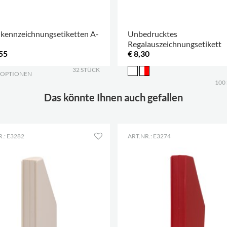
lkennzeichnungsetiketten A-
Unbedrucktes
Regalauszeichnungsetikett
55
€ 8,30
32 STÜCK
 OPTIONEN
.
100
Das könnte Ihnen auch gefallen
.: E3282
ART.NR.: E3274