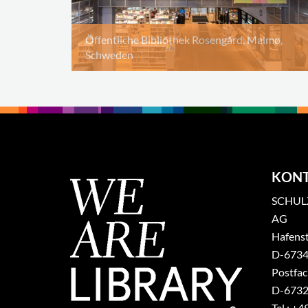
Öffentliche Bibliothek Rosengård, Malmø,
Schweden
KON
SCHULZ
AG
Hafenst
​D-6734
Postfa
D-6732
Tel.: +4