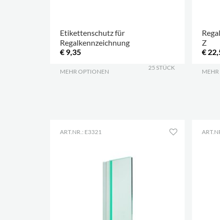
Etikettenschutz für
Rega
Regalkennzeichnung
Z
€ 9,35
€ 22,
25 STÜCK
MEHR OPTIONEN
.
MEHR
ART.NR.: E3321
ART.NR