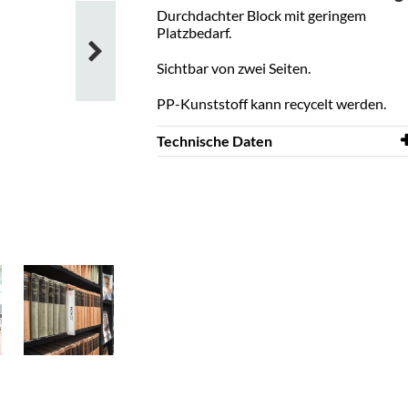
Durchdachter Block mit geringem
Platzbedarf.
Sichtbar von zwei Seiten.
PP-Kunststoff kann recycelt werden.
Technische Daten
Breite
3 mm
Tiefe
132 mm
Höhe
210 mm
Farbe
Hellgrau
Material
PP
Sonstiges
Index H220 x T45 mm
Rutschsicherung H10 mm
Spez. Farbe
RAL 9002