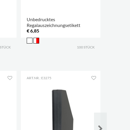
Unbedrucktes
Regalauszeichnungsetikett
€ 6,85
 STÜCK
100 STÜCK
ART.NR.: E3275
ART.NR.: E3