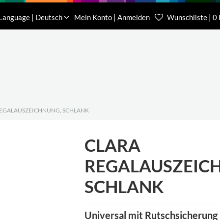
Download
Über uns
Kontakt
Language | Deutsch
Mein Konto | Anmelden
Wunschliste | 0
Kundenberater Projekte
Kundenberater We
(0) 62 32-31 81-00
(0) 62 32-31 81-21
REGALAUSZEICHNUNG, SCHLANK
CLARA
REGALAUSZEIC
SCHLANK
Universal mit Rutschsicherung