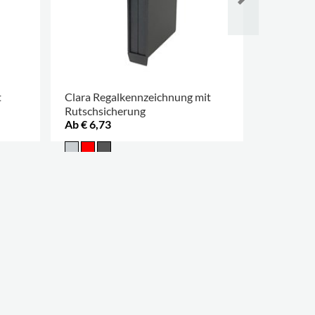
t
Clara Regalkennzeichnung mit
Blockus 
Rutschsicherung
Ab € 6,73
€ 202,00
MEHR OPT