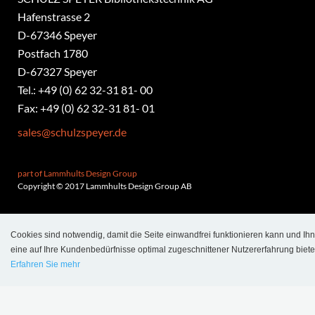
Hafenstrasse 2
​D-67346 Speyer
Postfach 1780
D-67327 Speyer
Tel.: +49 (0) 62 32-31 81- 00
Fax: +49 (0) 62 32-31 81- 01
sales@schulzspeyer.de
part of Lammhults Design Group
Copyright © 2017 Lammhults Design Group AB
SERVICE
Cookies sind notwendig, damit die Seite einwandfrei funktionieren kann und Ih
Allgemeine Geschäftsbedingungen - Projekt
eine auf Ihre Kundenbedürfnisse optimal zugeschnittener Nutzererfahrung biete
Erfahren Sie mehr
Allgemeine Geschäftsbedingungen - Webshop
Language
Login
Datenschutzerklärung
Cookie-Erklärung