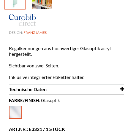
DESIGN:
FRANZ JAMES
Regalkennungen aus hochwertiger Glasoptik acryl
hergestellt.
Sichtbar von zwei Seiten.
Inklusive integrierter Etikettenhalter.
Technische Daten
FARBE/FINISH:
Glasoptik
Breite
8 mm
Tiefe
129 mm
Höhe
239 mm
ART.NR.: E3321 / 1 STÜCK
Farbe
Glasoptik