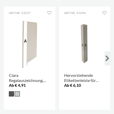
ART.NR.: E3237
ART.NR.: E3294
Clara
Hervorstehende
Regalauszeichnung,
Etikettenleiste für
Ab € 4,91
Ab € 6,10
schlank
Clara
.