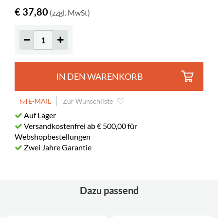
€ 37,80
(zzgl. MwSt)
Material
transparentes Acryl, PMMA
IN DEN WARENKORB
E-MAIL
Zur Wunschliste
Auf Lager
Versandkostenfrei ab € 500,00 für
Webshopbestellungen
Zwei Jahre Garantie
Dazu passend