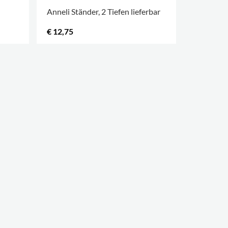
Anneli Ständer, 2 Tiefen lieferbar
Kaxig Prä
€ 12,75
€ 23,65
MEHR OPTIONEN
.
MEHR OPT