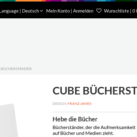
Download
Über uns
Kontakt
Language | Deutsch
Mein Konto | Anmelden
Wunschliste | 0
Kundenberater Projekte
Kundenberater We
(0) 62 32-31 81-00
(0) 62 32-31 81-21
 BÜCHERSTÄNDER
CUBE BÜCHERS
DESIGN:
FRANZ JAMES
Hebe die Bücher
Bücherständer, der die Aufmerksamkeit
auf Bücher und Medien zieht.