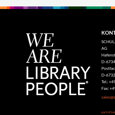
KON
SCHULZ
AG
Hafenst
​D-6734
Postfa
D-6732
Tel.: +4
Fax: +4
sales@s
part of L