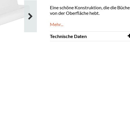
Eine schöne Konstruktion, die die Büche
von der Oberfläche hebt.
Mehr...
Technische Daten
Breite
500 mm
Tiefe
100 mm
Höhe
172 mm
Farbe
Klar
Material
transparentes Acryl,
PMMA
Größere Bücher
1-2
Normalbände
1-3
Ausstellungstiefe
60 mm