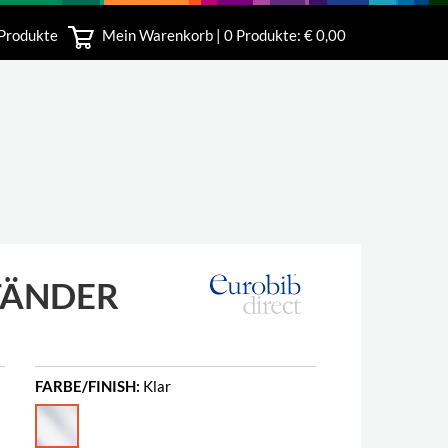
 Produkte
Mein Warenkorb |
0
Produkte: € 0,00
bshop
TÄNDER
FARBE/FINISH:
Klar