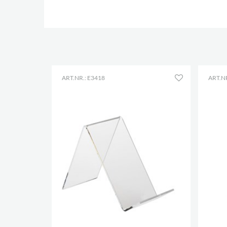
ART.NR.: E3418
ART.NR