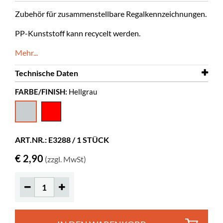
Zubehör für zusammenstellbare Regalkennzeichnungen.
PP-Kunststoff kann recycelt werden.
Mehr...
Technische Daten
FARBE/FINISH:
Hellgrau
Farbe
Hellgrau
Material
PP
Spez. Farbe
RAL 9002
ART.NR.: E3288 / 1 STÜCK
€ 2,90
(zzgl. MwSt)