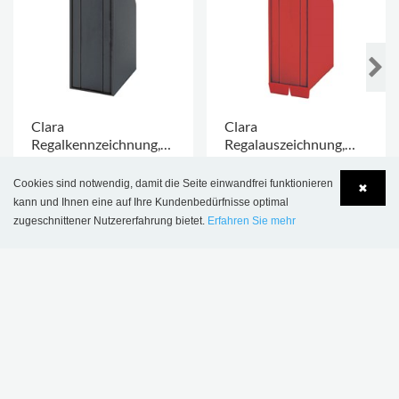
Clara
Clara
Regalkennzeichnung,
Regalauszeichnung,
Ab € 9,60
Ab € 12,33
breit, mit Bodenplatte
breit, mit
Rutschsicherung
Cookies sind notwendig, damit die Seite einwandfrei funktionieren
✖
kann und Ihnen eine auf Ihre Kundenbedürfnisse optimal
zugeschnittener Nutzererfahrung bietet.
Erfahren Sie mehr
Language
Login