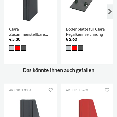
Clara
Bodenplatte für Clara
Zusammenstellbare
Regalkennzeichnung
€ 5,30
€ 2,60
Regalauszeichnungen
Das könnte Ihnen auch gefallen
ART.NR.: E3301
ART.NR.: E3263