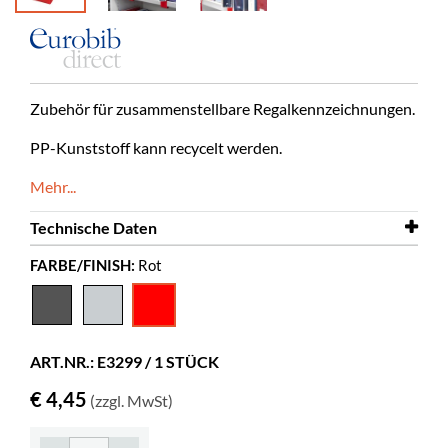
Zubehör für zusammenstellbare Regalkennzeichnungen.
PP-Kunststoff kann recycelt werden.
Mehr...
Technische Daten
FARBE/FINISH:
Rot
Farbe
Rot
Material
PP
ART.NR.: E3299 / 1 STÜCK
€ 4,45
(zzgl. MwSt)