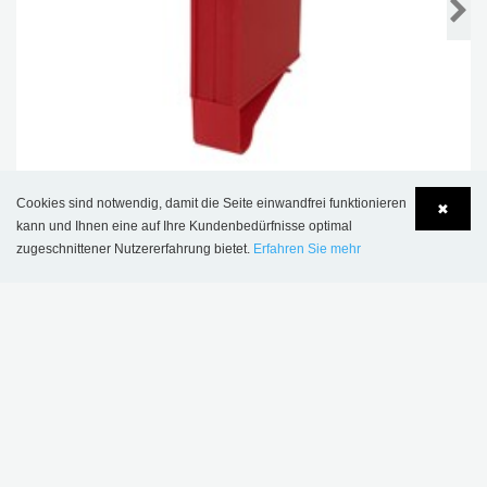
Cookies sind notwendig, damit die Seite einwandfrei funktionieren
Clara Regalauszeichnung mit Regalkantenklemme
✖
kann und Ihnen eine auf Ihre Kundenbedürfnisse optimal
Ab € 7,23
zugeschnittener Nutzererfahrung bietet.
Erfahren Sie mehr
Language
Login
INSPIRATION & REFERENZEN