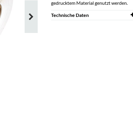
gedrucktem Material genutzt werden.
Technische Daten
Breite
65 mm
Höhe
55 mm
Farbe
Klar
Material
PP
Korrigierbar
nein
Stärke
55 μm