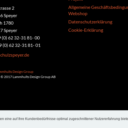
Allgemeine Geschäftsbedingu
rasse 2
Webshop
6 Speyer
Datenschutzerklärung
ch 1780
Cookie-Erklärung
7 Speyer
9 (0) 62 32-31 81- 00
9 (0) 62 32-31 81- 01
chulzspeyer.de
ammhults Design Group
 © 2017 Lammhults Design Group AB
nen eine auf Ihre Kundenbedürfnisse optimal zugeschnittener Nutzererfahrung biete