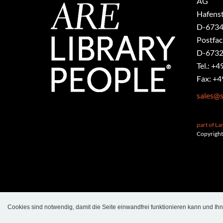
AG
Hafenst
​D-6734
Postfa
D-6732
Tel.: +4
Fax: +4
sales@s
part of L
Copyright
Cookies sind notwendig, damit die Seite einwandfrei funktionieren kann und Ih
Language
Login