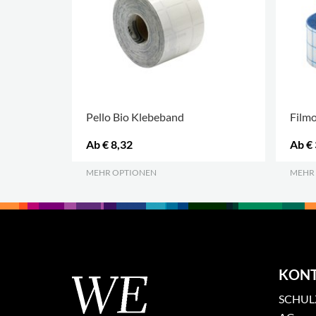
Pello Bio Klebeband
Filmo
Ab € 8,32
Ab € 
MEHR OPTIONEN
.
MEHR
KON
SCHULZ