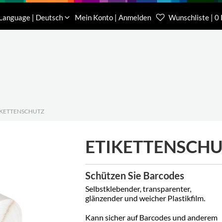
Download
Über uns
Kontakt
Language | Deutsch
Mein Konto | Anmelden
Wunschliste | 0
Kundenberater Projekte
Kundenberater We
(0) 62 32-31 81-00
(0) 62 32-31 81-21
IKETTENSCHUTZ
ETIKETTENSCH
Schützen Sie Barcodes
Selbstklebender, transparenter,
glänzender und weicher Plastikfilm.
Kann sicher auf Barcodes und anderem