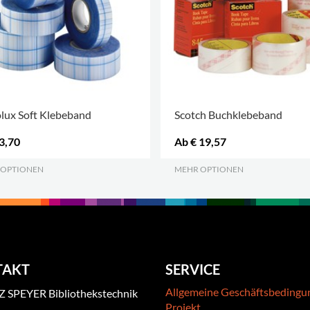
lux Soft Klebeband
Scotch Buchklebeband
3,70
Ab € 19,57
 OPTIONEN
.
MEHR OPTIONEN
.
TAKT
SERVICE
Allgemeine Geschäftsbedingu
 SPEYER Bibliothekstechnik
Projekt