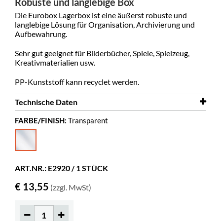
Robuste und langlebige Box
Die Eurobox Lagerbox ist eine äußerst robuste und
langlebige Lösung für Organisation, Archivierung und
Aufbewahrung.
Sehr gut geeignet für Bilderbücher, Spiele, Spielzeug,
Kreativmaterialien usw.
PP-Kunststoff kann recyclet werden.
Technische Daten
FARBE/FINISH:
Transparent
Breite
300 mm
Tiefe
400 mm
Höhe
220 mm
ART.NR.: E2920 / 1 STÜCK
Farbe
Transparent
€ 13,55
(zzgl. MwSt)
Material
PP
Komplett montiert
ja
Sonstiges
Max 30 kg.