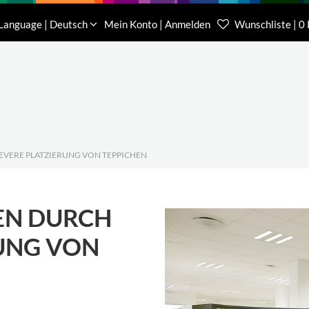
Download
Über uns
Kontakt
Language | Deutsch
Mein Konto | Anmelden
Wunschliste | 0
Kundenberater Projekte
Kundenberater We
(0) 62 32-31 81-00
(0) 62 32-31 81-21
EVERE PLATZIERUNG VON TEPPICHEN
EN DURCH
UNG VON