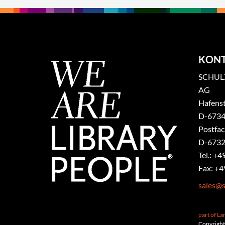
KON
SCHULZ
AG
Hafenst
​D-6734
Postfa
D-6732
Tel.: +4
Fax: +4
sales@s
part of L
Copyright