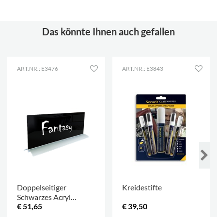
Das könnte Ihnen auch gefallen
ART.NR.: E3476
ART.NR.: E3843
Doppelseitiger
Kreidestifte
Schwarzes Acryl
€ 51,65
€ 39,50
Beschilderungshalter
auf Sockel