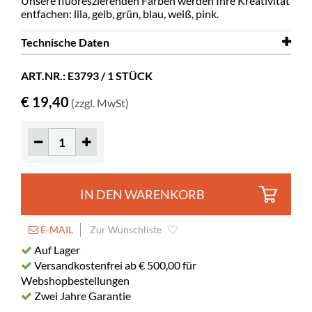
Unsere fluoreszierenden Farben werden Ihre Kreativität
entfachen: lila, gelb, grün, blau, weiß, pink.
Technische Daten
Diameter
6 mm
ART.NR.: E3793 / 1 STÜCK
€ 19,40
(zzgl. MwSt)
IN DEN WARENKORB
E-MAIL
Zur Wunschliste
Auf Lager
Versandkostenfrei ab € 500,00 für
Webshopbestellungen
Zwei Jahre Garantie