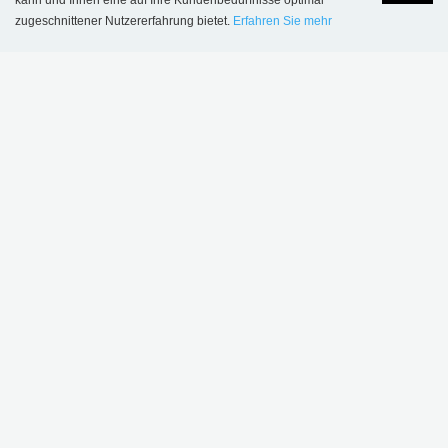
kann und Ihnen eine auf Ihre Kundenbedürfnisse optimal
zugeschnittener Nutzererfahrung bietet.
Erfahren Sie mehr
Language
Login
KONTAKT
SCHULZ SPEYER Bibliothekstechnik AG
Hafenstrasse 2