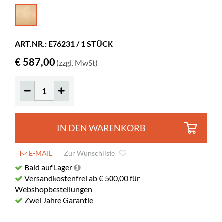
Höhe
783 mm
Farbe
Birke
ART.NR.: E76231 / 1 STÜCK
Material
Lackiertes Sperrholz
€ 587,00
(zzgl. MwSt)
Komplett montiert
ja
Rollen
ja
Durchmesser
50 mm
Feststellbar
0
IN DEN WARENKORB
Fachtiefe
145 mm
Länge des Fachbodens
440 mm
E-MAIL
Zur Wunschliste
Bald auf Lager
Versandkostenfrei ab € 500,00 für
Webshopbestellungen
Zwei Jahre Garantie