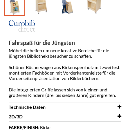
Fahrspaß für die Jüngsten
Möbel die helfen um neue kreative Bereiche für die
jüngsten Bibliotheksbesucher zu schaffen.
Schöner Bücherwagen aus Birkensperrholz mit zwei fest
montierten Fachböden mit Vorderkantenleiste für die
Vorderseitenpräsentation von Bilderbüchern.
Die integrierten Griffe lassen sich von kleinen und
größeren Kindern (drei bis sieben Jahre) gut ergreifen.
Technische Daten
2D/3D
Breite
470 mm
FARBE/FINISH:
Birke
Tiefe
2D/3D
438 mm
Lewis 3D.dwg