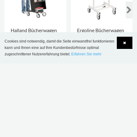
Halland Bücherwagen
Ergoline Bücherwagen
€ 542,00
€ 655,00
Cookies sind notwendig, damit die Seite einwandfrei funktionieren
✖
kann und Ihnen eine auf Ihre Kundenbedürfnisse optimal
zugeschnittener Nutzererfahrung bietet.
Erfahren Sie mehr
Language
Login
+5
INSPIRATION & REFERENZEN