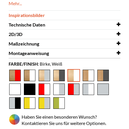
Mehr...
Inspirationsbilder
Technische Daten
2D/3D
Breite
573 mm
Maßzeichnung
Tiefe
2D/3D
505 mm
Halland 3D.dwg
Montageanweisung
Höhe
Maßzeichnung
1120 mm
Halland
FARBE/FINISH:
Birke, Weiß
Farbe
Montageanweisung
Birke, Weiß
Halland
Material
furnierte Spanplatte, lackiertes
Metall
Unmontiert
ja
Bilderbücher
85-165
Normalbände
55-85
Haben Sie einen besonderen Wunsch?
Rollen
ja
Kontaktieren Sie uns für weitere Optionen.
Durchmesser
125 mm