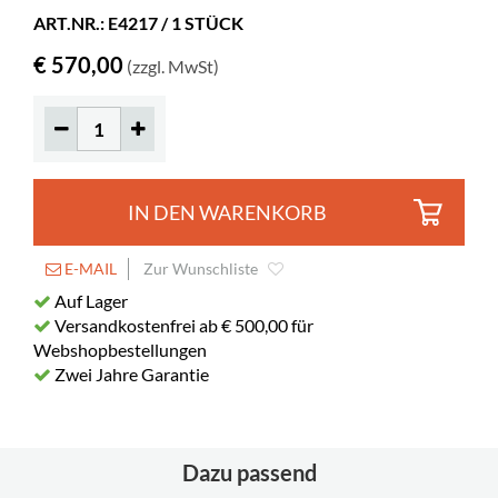
ART.NR.: E4217 / 1 STÜCK
Feststellbar
2
€ 570,00
(zzgl. MwSt)
Fachtiefe
185 mm
Länge des
421 mm
Fachbodens
IN DEN WARENKORB
E-MAIL
Zur Wunschliste
Auf Lager
Versandkostenfrei ab € 500,00 für
Webshopbestellungen
Zwei Jahre Garantie
Dazu passend