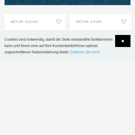
ART.NR.: E42162
ART.NR.: E4190
Cookies sind notwendig, damit die Seite einwandfrei funktionieren
✖
kann und Ihnen eine auf Ihre Kundenbedürfnisse optimal
zugeschnittener Nutzererfahrung bietet.
Erfahren Sie mehr
Language
Login
NEU
Halland Bücherwagen -
Halland Bücherwagen -
Plus Design
Sonderausgabe
€ 797,00
€ 596,00