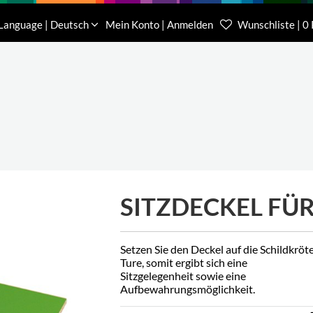
Download
Über uns
Kontakt
Language | Deutsch
Mein Konto | Anmelden
Wunschliste | 0
Kundenberater Projekte
Kundenberater We
(0) 62 32-31 81-00
(0) 62 32-31 81-21
SITZDECKEL FÜR
Setzen Sie den Deckel auf die Schildkröt
Ture, somit ergibt sich eine
Sitzgelegenheit sowie eine
Aufbewahrungsmöglichkeit.