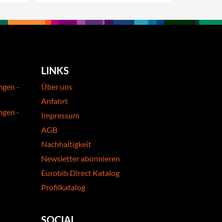
.
MEHR OPT
LINKS
ngen -
Über uns
Anfahrt
ngen -
Impressum
AGB
Nachhaltigkeit
Newsletter abonnieren
Eurobib Direct Katalog
Profilkatalog
SOCIAL