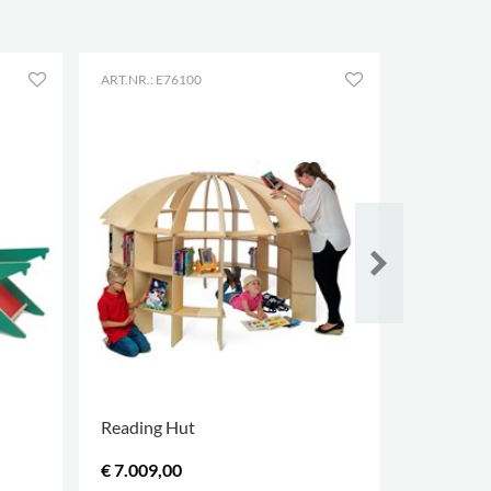
ART.NR.: E76100
ART.NR.: E
Reading Hut
Puzzle Ti
€ 7.009,00
€ 1.934,0