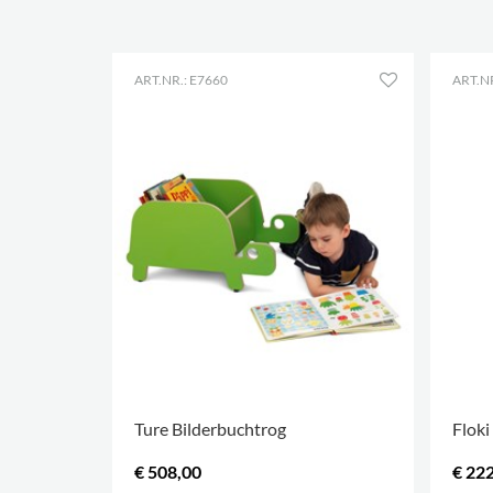
ART.NR.: E7660
ART.NR
Ture Bilderbuchtrog
Floki
€ 508,00
€ 22