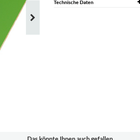
Technische Daten
Material
Formica®, Laminiertes
Sperrholz
Das könnte Ihnen auch gefallen