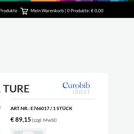
 Produkte
Mein Warenkorb |
0
Produkte: € 0,00
bshop
 TURE
e
ART.NR.: E766017 / 1 STÜCK
€ 89,15
(zzgl. MwSt)