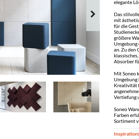
elegante Lös
Das stilvol
mit ästhetis
für die Ges
Studienecke
größere Wan
Umgebung ei
an. Zu den 
klassisches
Absorber fü
Mit Soneo k
Umgebung bi
Kreativität
angenehmen
Vertiefung 
Soneo Wand
Farben erhäl
Sortiment v
Inspiration