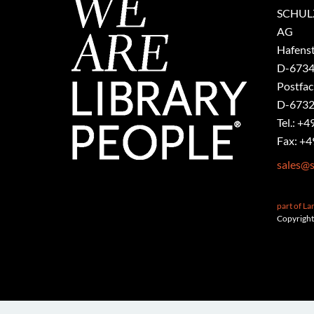
SCHULZ
AG
Hafenst
​D-6734
Postfa
D-6732
Tel.: +4
Fax: +4
sales@s
part of L
Copyright