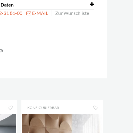
 Daten
32-31 81-00
E-MAIL
Zur Wunschliste
Kollektion umfasst auch Soneo Trennwand.
KONFIGURIERBAR
KONFIGUR