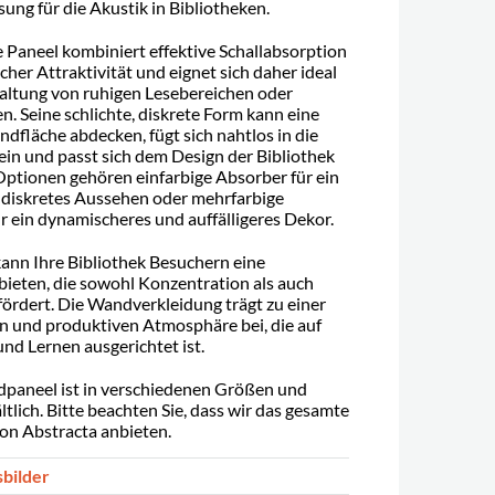
ung für die Akustik in Bibliotheken.
le Paneel kombiniert effektive Schallabsorption
cher Attraktivität und eignet sich daher ideal
taltung von ruhigen Lesebereichen oder
n. Seine schlichte, diskrete Form kann eine
dfläche abdecken, fügt sich nahtlos in die
n und passt sich dem Design der Bibliothek
Optionen gehören einfarbige Absorber für ein
, diskretes Aussehen oder mehrfarbige
r ein dynamischeres und auffälligeres Dekor.
ann Ihre Bibliothek Besuchern eine
eten, die sowohl Konzentration als auch
 fördert. Die Wandverkleidung trägt zu einer
 und produktiven Atmosphäre bei, die auf
und Lernen ausgerichtet ist.
paneel ist in verschiedenen Größen und
tlich. Bitte beachten Sie, dass wir das gesamte
on Abstracta anbieten.
sbilder