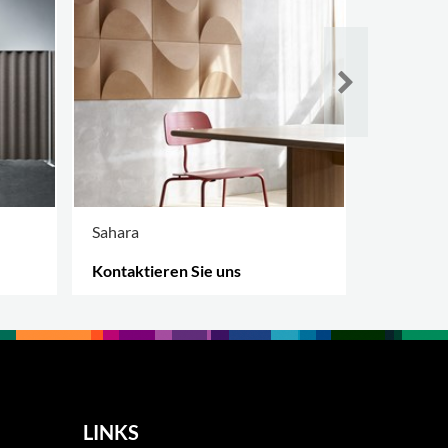
Sahara
Vika Tre
Kontaktieren Sie uns
Kontakti
MEHR OPTIONEN
.
MEHR OPT
LINKS