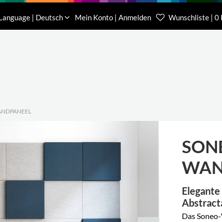
Download
Über uns
Kontakt
Language | Deutsch
Mein Konto | Anmelden
Wunschliste | 0
Kundenberater Projekte
Kundenberater We
(0) 62 32-31 81-00
(0) 62 32-31 81-21
ANDPANEEL
SON
WAN
Elegante
Abstract
Das Soneo-