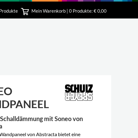
 Produkte
Mein Warenkorb |
0
Produkte: € 0,00
bshop
EO
DPANEEL
 Schalldämmung mit Soneo von
a
Wandpaneel von Abstracta bietet eine